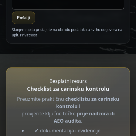
Pošalji
Slanjem upita pristajete na obradu podataka u svrhu odgovora na
upit.
Privatnost
Besplatni resurs
Checklist za carinsku kontrolu
Preuzmite praktičnu
checklistu za carinsku
kontrolu
i
provjerite ključne točke
prije nadzora ili
AEO audita
.
✔ dokumentacija i evidencije