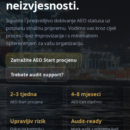
neizvjesnosti.
Sigurno i predvidljivo dobivanje AEO statusa uz
potpunu stručnu pripremu. Vodimo vas kroz cijeli
proces – bez improvizacije i s minimalnim
opterećenjem za vašu organizaciju.
Zatražite AEO Start procjenu
Trebate audit support?
2–3 tjedna
4–8 mjeseci
AEO Start procjena
AEO Cert (tipično)
Upravljiv rizik
Audit-ready
Fokus na kontrolu i
Mock audit + priprema ljudi