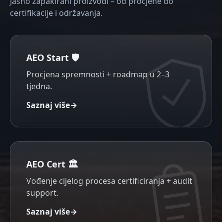
Jasno zapakirani proizvodi – od procjene do
certifikacije i održavanja.
AEO Start 🛡️
Procjena spremnosti + roadmap u 2–3
tjedna.
Saznaj više
→
AEO Cert 🏛️
Vođenje cijelog procesa certificiranja + audit
support.
Saznaj više
→