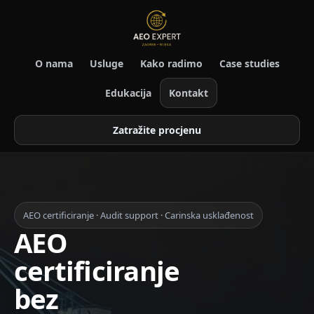
O nama
Usluge
Kako radimo
Case studies
Edukacija
Kontakt
Zatražite procjenu
AEO certificiranje · Audit support · Carinska usklađenost
AEO
certificiranje
bez