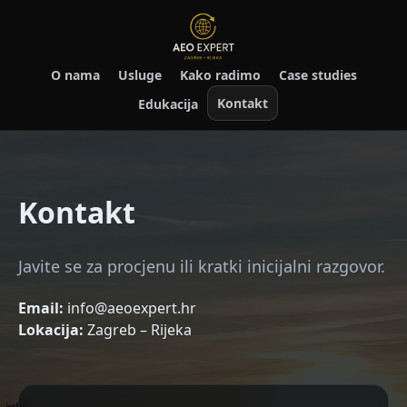
O nama
Usluge
Kako radimo
Case studies
Kontakt
Edukacija
Kontakt
Javite se za procjenu ili kratki inicijalni razgovor.
Email:
info@aeoexpert.hr
Lokacija:
Zagreb – Rijeka